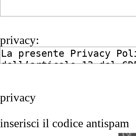
privacy:
privacy
inserisci il codice antispam