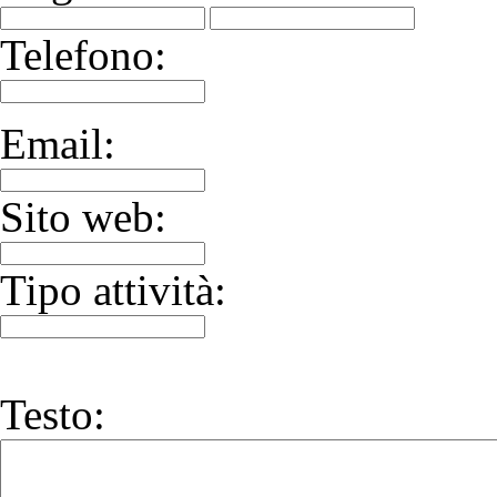
Telefono:
Email:
Sito web:
Tipo attività:
Testo: