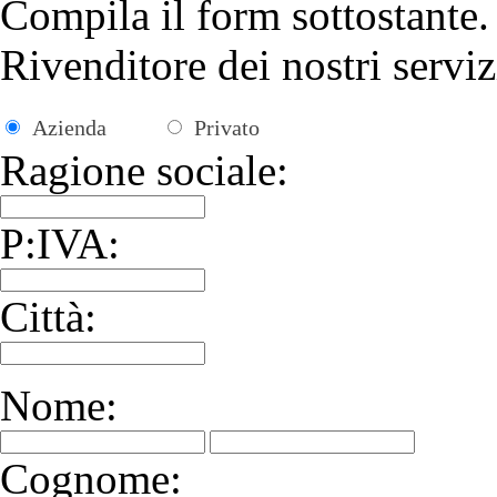
Compila il form sottostante.
Rivenditore dei nostri serviz
Azienda
Privato
Ragione sociale:
P:IVA:
Città:
Nome:
Cognome: